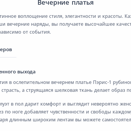
Вечерние платья
тинное воплощение стиля, элегантности и красоты. К
ши вечерние наряды, вы получаете высочайшее качес
зависимо от события.
меров
енного выхода
тия в ослепительном вечернем платье Пэрис-1 рубинов
 страсть, а струящаяся шелковая ткань делает образ 
уэт в пол дарит комфорт и выглядит невероятно жен
з по ноге добавляет чувственности и свободы каждо
аря длинным широким лентам вы можете самостоятел