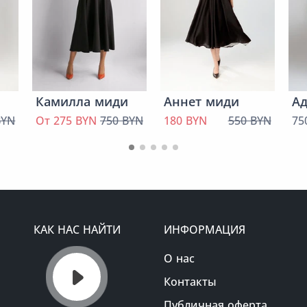
Камилла миди
Аннет миди
А
BYN
От 275 BYN
750 BYN
180 BYN
550 BYN
75
КАК НАС НАЙТИ
ИНФОРМАЦИЯ
О нас
Контакты
Публичная оферта