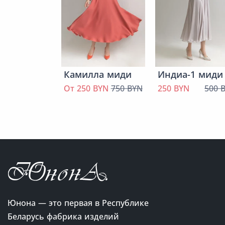
Камилла миди
Индиа-1 миди
От 250 BYN
750 BYN
250 BYN
500 
Юнона — это первая в Республике
Беларусь фабрика изделий