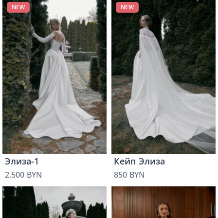
NEW
NEW
Элиза-1
Кейп Элиза
2.500 BYN
850 BYN