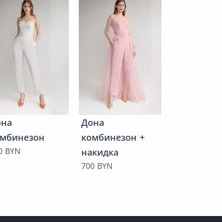
SALE
Дори
250 BYN
она
Дона
омбинезон
комбинезон +
0 BYN
накидка
700 BYN