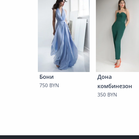
Бони
Дона
750 BYN
комбинезон
350 BYN