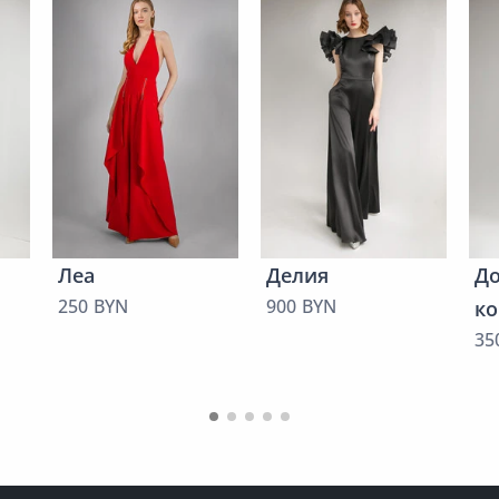
Леа
Делия
Д
250 BYN
900 BYN
к
35