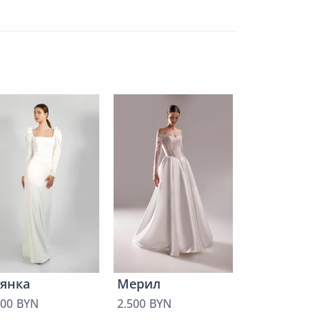
SALE
Лайза
От 600 BYN
янка
Мерил
000 BYN
2.500 BYN