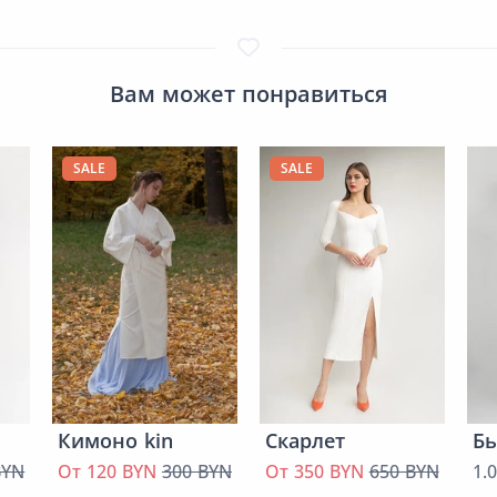
Вам может понравиться
SALE
SALE
Кимоно kin
Скарлет
Бь
BYN
От 120 BYN
300 BYN
От 350 BYN
650 BYN
1.