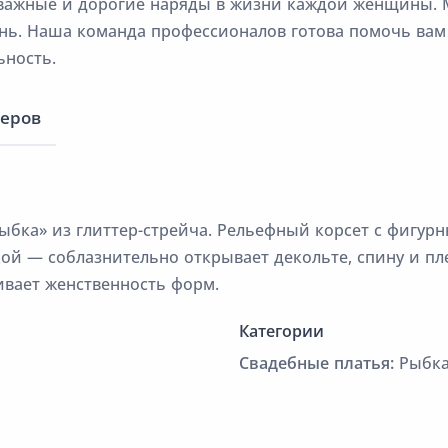
 важные и дорогие наряды в жизни каждой женщины. 
ень. Наша команда профессионалов готова помочь вам
ьность.
меров
рыбка» из глиттер-стрейча. Рельефный корсет с фигу
й — соблазнительно открывает декольте, спину и пл
вает женственность форм.
Категории
Cвадебные платья:
Рыбка