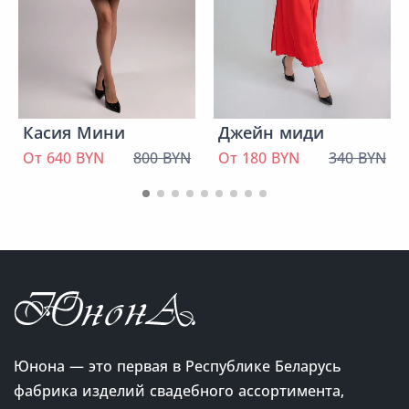
Касия Мини
Джейн миди
От 640 BYN
800 BYN
От 180 BYN
340 BYN
Юнона — это первая в Республике Беларусь
фабрика изделий свадебного ассортимента,